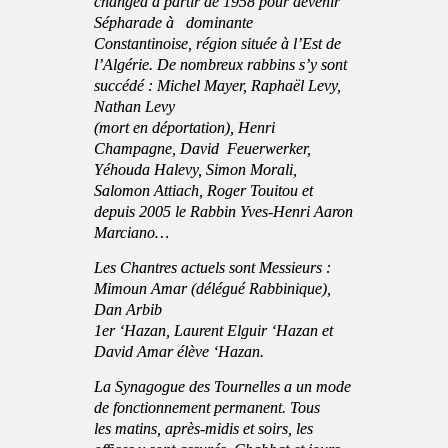
changea à partir de 1958 pour devenir
Sépharade à dominante
Constantinoise, région située à l’Est de
l’Algérie. De nombreux rabbins s’y sont
succédé : Michel Mayer, Raphaël Levy,
Nathan Levy
(mort en déportation), Henri
Champagne, David Feuerwerker,
Yéhouda Halevy, Simon Morali,
Salomon Attiach, Roger Touitou et
depuis 2005 le Rabbin Yves-Henri Aaron
Marciano…
Les Chantres actuels sont Messieurs :
Mimoun Amar (délégué Rabbinique),
Dan Arbib
1er ‘Hazan, Laurent Elguir ‘Hazan et
David Amar élève ‘Hazan.
La Synagogue des Tournelles a un mode
de fonctionnement permanent. Tous
les matins, après-midis et soirs, les