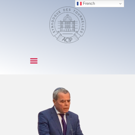
French
SYNAGOGUE DES TOURNELLES
NOTRE
COMMUNAUTÉ
OFFICES ET FÊTES
CÉRÉMONIES
LITURGIE
ACTIVITES
NOUS CONTACTER