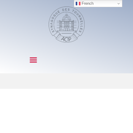
French
SYNAGOGUE DES TOURNELLES
NOTRE
COMMUNAUTÉ
OFFICES ET FÊTES
CÉRÉMONIES
LITURGIE
ACTIVITES
NOUS CONTACTER