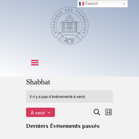
French
SYNAGOGUE DES TOURNELLES
NOTRE
COMMUNAUTÉ
OFFICES ET FÊTES
CÉRÉMONIES
LITURGIE
Shabbat
ACTIVITES
NOUS CONTACTER
Il n’y a pas d’évènements à venir.
R
N
Recherche
À venir
Liste
a
S
e
Derniers Évènements passés
é
v
c
l
i