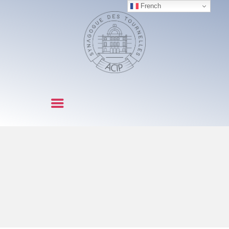
French
SYNAGOGUE DES TOURNELLES
NOTRE
COMMUNAUTÉ
OFFICES ET FÊTES
CÉRÉMONIES
LITURGIE
ACTIVITES
NOUS CONTACTER